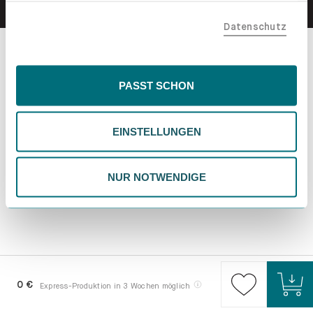
teilen. Bitte beachte, dass deine Daten auch außerhalb
Datenschutz
der EU, beispielsweise in den USA, verarbeitet werden
könnten. Wenn du "Nur Notwendige" wählst, verwenden
wir nur essentielle Cookies, wodurch personalisierte
Inhalte eingeschränkt sein könnten. Wähle
PASST SCHON
"Einstellungen" für eine Überprüfung und Verwaltung
deiner Präferenzen. Du kannst deine Wahl jederzeit
EINSTELLUNGEN
ändern. Weitere Informationen findest du in unserer
Datenschutzrichtlinie.
NUR NOTWENDIGE
0 €
Express-Produktion in 3 Wochen möglich