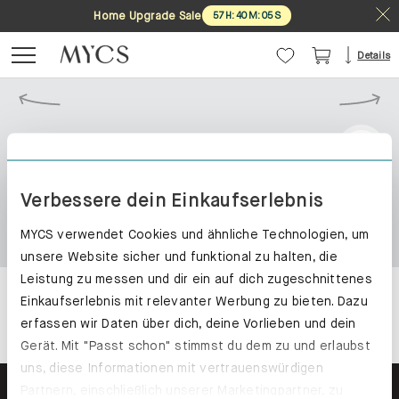
Home Upgrade Sale
57
H
:
40
M
:
04
S
Details
Verbessere dein Einkaufserlebnis
MYCS verwendet Cookies und ähnliche Technologien, um
unsere Website sicher und funktional zu halten, die
Leistung zu messen und dir ein auf dich zugeschnittenes
Einkaufserlebnis mit relevanter Werbung zu bieten. Dazu
erfassen wir Daten über dich, deine Vorlieben und dein
Gerät. Mit "Passt schon" stimmst du dem zu und erlaubst
uns, diese Informationen mit vertrauenswürdigen
Partnern, einschließlich unserer Marketingpartner, zu