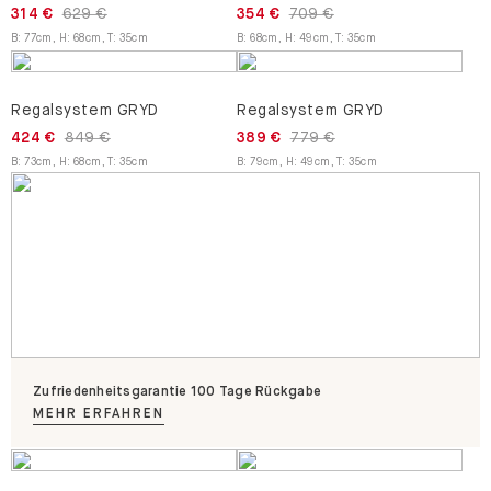
314 €
629 €
354 €
709 €
B
:
77
cm
,
H
:
68
cm
,
T
:
35
cm
B
:
68
cm
,
H
:
49
cm
,
T
:
35
cm
Regalsystem GRYD
Regalsystem GRYD
424 €
849 €
389 €
779 €
B
:
73
cm
,
H
:
68
cm
,
T
:
35
cm
B
:
79
cm
,
H
:
49
cm
,
T
:
35
cm
Zufriedenheitsgarantie 100 Tage Rückgabe
MEHR ERFAHREN