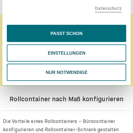
teilen. Bitte beachte, dass deine Daten auch außerhalb
Datenschutz
der EU, beispielsweise in den USA, verarbeitet werden
könnten. Wenn du "Nur Notwendige" wählst, verwenden
wir nur essentielle Cookies, wodurch personalisierte
Jetzt Newsletter abonnieren!
Inhalte eingeschränkt sein könnten. Wähle
PASST SCHON
"Einstellungen" für eine Überprüfung und Verwaltung
deiner Präferenzen. Du kannst deine Wahl jederzeit
EINSTELLUNGEN
ändern. Weitere Informationen findest du in unserer
Datenschutzrichtlinie.
ANMELDEN
NUR NOTWENDIGE
Rollcontainer nach Maß konfigurieren
Die Vorteile eines Rollcontainers – Bürocontainer
konfigurieren und Rollcontainer-Schrank gestalten