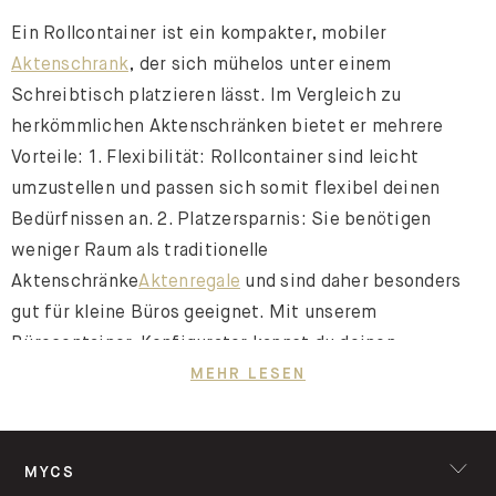
Ein Rollcontainer ist ein kompakter, mobiler
Aktenschrank
, der sich mühelos unter einem
Schreibtisch platzieren lässt. Im Vergleich zu
herkömmlichen Aktenschränken bietet er mehrere
Vorteile: 1. Flexibilität: Rollcontainer sind leicht
umzustellen und passen sich somit flexibel deinen
Bedürfnissen an. 2. Platzersparnis: Sie benötigen
weniger Raum als traditionelle
Aktenschränke
Aktenregale
und sind daher besonders
gut für kleine Büros geeignet. Mit unserem
Bürocontainer-Konfigurator kannst du deinen
Rollcontainer-Schrank ganz nach deinen individuellen
MEHR LESEN
Anforderungen gestalten. So erhältst du ein
Möbelstück, das optimal in dein Büro passt und deine
Anforderungen erfüllt.
MYCS