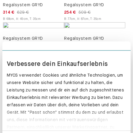
Regalsystem GRYD
Regalsystem GRYD
314 €
629 €
254 €
509 €
B
:
68
cm
,
H
:
49
cm
,
T
:
35
cm
B
:
77
cm
,
H
:
87
cm
,
T
:
35
cm
Regalsystem GRYD
Regalsystem GRYD
229 €
459 €
279 €
559 €
B
:
79
cm
,
H
:
49
cm
,
T
:
35
cm
B
:
41
cm
,
H
:
87
cm
,
T
:
35
cm
Verbessere dein Einkaufserlebnis
MYCS verwendet Cookies und ähnliche Technologien, um
unsere Website sicher und funktional zu halten, die
Leistung zu messen und dir ein auf dich zugeschnittenes
Einkaufserlebnis mit relevanter Werbung zu bieten. Dazu
erfassen wir Daten über dich, deine Vorlieben und dein
Gerät. Mit "Passt schon" stimmst du dem zu und erlaubst
Express-Produktion in 3 Wochen möglich
uns, diese Informationen mit vertrauenswürdigen
MEHR ERFAHREN
Partnern, einschließlich unserer Marketingpartner, zu