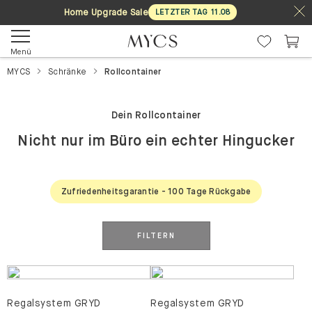
Home Upgrade Sale
LETZTER TAG
11
.
08
Menü
MYCS
Schränke
Rollcontainer
Dein Rollcontainer
Nicht nur im Büro ein echter Hingucker
Zufriedenheitsgarantie - 100 Tage Rückgabe
FILTERN
Regalsystem GRYD
Regalsystem GRYD