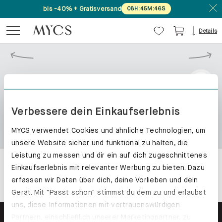
bis -40% + Gratisversand
08
H
:
45
M
:
45
S
Details
Verbessere dein Einkaufserlebnis
MYCS verwendet Cookies und ähnliche Technologien, um
unsere Website sicher und funktional zu halten, die
Leistung zu messen und dir ein auf dich zugeschnittenes
Einkaufserlebnis mit relevanter Werbung zu bieten. Dazu
erfassen wir Daten über dich, deine Vorlieben und dein
Gerät. Mit "Passt schon" stimmst du dem zu und erlaubst
uns, diese Informationen mit vertrauenswürdigen
Partnern, einschließlich unserer Marketingpartner, zu