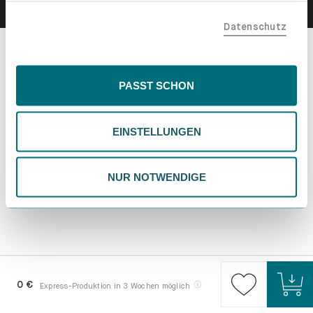
teilen. Bitte beachte, dass deine Daten auch außerhalb
Datenschutz
der EU, beispielsweise in den USA, verarbeitet werden
könnten. Wenn du "Nur Notwendige" wählst, verwenden
wir nur essentielle Cookies, wodurch personalisierte
Inhalte eingeschränkt sein könnten. Wähle
PASST SCHON
"Einstellungen" für eine Überprüfung und Verwaltung
deiner Präferenzen. Du kannst deine Wahl jederzeit
EINSTELLUNGEN
ändern. Weitere Informationen findest du in unserer
Datenschutzrichtlinie.
NUR NOTWENDIGE
0 €
Express-Produktion in 3 Wochen möglich