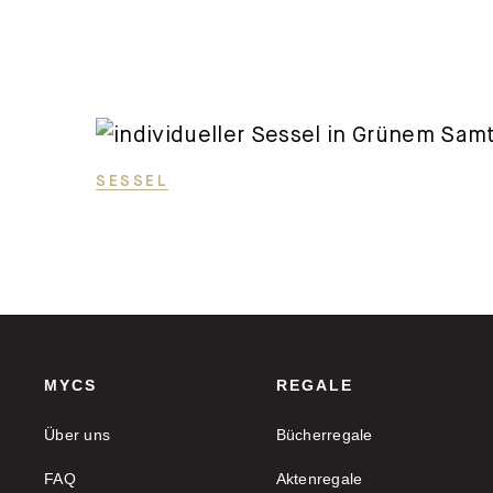
SESSEL
MYCS
REGALE
Über uns
Bücherregale
FAQ
Aktenregale