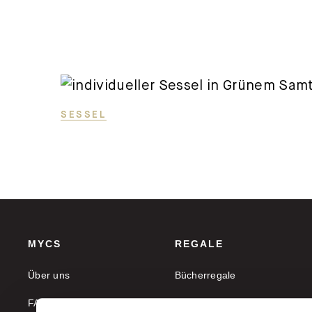
SESSEL
MYCS
REGALE
Über uns
Bücherregale
FAQ
Aktenregale