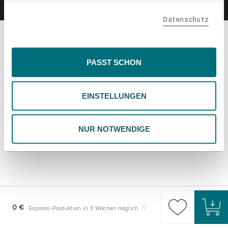
teilen. Bitte beachte, dass deine Daten auch außerhalb
Datenschutz
der EU, beispielsweise in den USA, verarbeitet werden
könnten. Wenn du "Nur Notwendige" wählst, verwenden
wir nur essentielle Cookies, wodurch personalisierte
Inhalte eingeschränkt sein könnten. Wähle
PASST SCHON
"Einstellungen" für eine Überprüfung und Verwaltung
deiner Präferenzen. Du kannst deine Wahl jederzeit
EINSTELLUNGEN
ändern. Weitere Informationen findest du in unserer
Datenschutzrichtlinie.
NUR NOTWENDIGE
0 €
Express-Produktion in 3 Wochen möglich