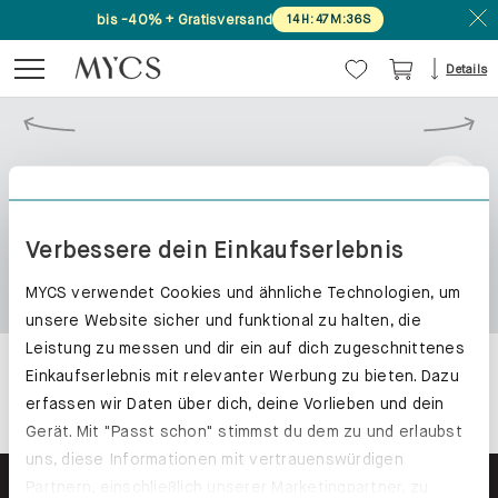
bis -40% + Gratisversand
14
H
:
47
M
:
36
S
Details
Verbessere dein Einkaufserlebnis
MYCS verwendet Cookies und ähnliche Technologien, um
unsere Website sicher und funktional zu halten, die
Leistung zu messen und dir ein auf dich zugeschnittenes
Einkaufserlebnis mit relevanter Werbung zu bieten. Dazu
erfassen wir Daten über dich, deine Vorlieben und dein
Gerät. Mit "Passt schon" stimmst du dem zu und erlaubst
uns, diese Informationen mit vertrauenswürdigen
Partnern, einschließlich unserer Marketingpartner, zu