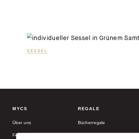
SESSEL
MYCS
REGALE
Über uns
Bücherregale
FAQ
Aktenregale