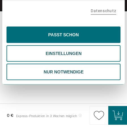
teilen. Bitte beachte, dass deine Daten auch außerhalb
Datenschutz
der EU, beispielsweise in den USA, verarbeitet werden
könnten. Wenn du "Nur Notwendige" wählst, verwenden
wir nur essentielle Cookies, wodurch personalisierte
Inhalte eingeschränkt sein könnten. Wähle
PASST SCHON
"Einstellungen" für eine Überprüfung und Verwaltung
deiner Präferenzen. Du kannst deine Wahl jederzeit
EINSTELLUNGEN
ändern. Weitere Informationen findest du in unserer
Datenschutzrichtlinie.
NUR NOTWENDIGE
0 €
Express-Produktion in 3 Wochen möglich