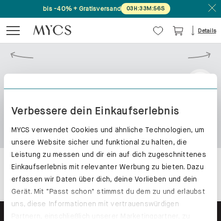
bis -40% + Gratisversand
03
H
:
33
M
:
56
S
Details
Verbessere dein Einkaufserlebnis
MYCS verwendet Cookies und ähnliche Technologien, um
unsere Website sicher und funktional zu halten, die
Leistung zu messen und dir ein auf dich zugeschnittenes
Einkaufserlebnis mit relevanter Werbung zu bieten. Dazu
erfassen wir Daten über dich, deine Vorlieben und dein
Gerät. Mit "Passt schon" stimmst du dem zu und erlaubst
uns, diese Informationen mit vertrauenswürdigen
Partnern, einschließlich unserer Marketingpartner, zu