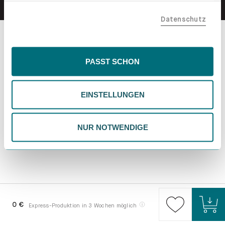
teilen. Bitte beachte, dass deine Daten auch außerhalb
Datenschutz
der EU, beispielsweise in den USA, verarbeitet werden
könnten. Wenn du "Nur Notwendige" wählst, verwenden
wir nur essentielle Cookies, wodurch personalisierte
Inhalte eingeschränkt sein könnten. Wähle
PASST SCHON
"Einstellungen" für eine Überprüfung und Verwaltung
deiner Präferenzen. Du kannst deine Wahl jederzeit
EINSTELLUNGEN
ändern. Weitere Informationen findest du in unserer
Datenschutzrichtlinie.
NUR NOTWENDIGE
0 €
Express-Produktion in 3 Wochen möglich