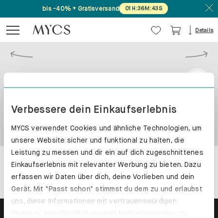
bis -40% + Gratisversand
01
H
:
36
M
:
42
S
Details
Verbessere dein Einkaufserlebnis
MYCS verwendet Cookies und ähnliche Technologien, um
unsere Website sicher und funktional zu halten, die
Leistung zu messen und dir ein auf dich zugeschnittenes
Einkaufserlebnis mit relevanter Werbung zu bieten. Dazu
erfassen wir Daten über dich, deine Vorlieben und dein
Gerät. Mit "Passt schon" stimmst du dem zu und erlaubst
uns, diese Informationen mit vertrauenswürdigen
Partnern, einschließlich unserer Marketingpartner, zu