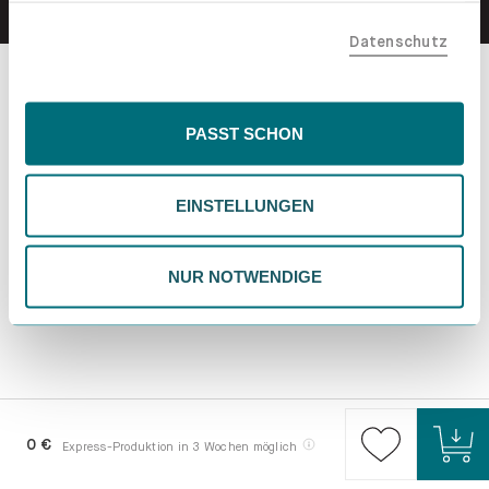
teilen. Bitte beachte, dass deine Daten auch außerhalb
Datenschutz
der EU, beispielsweise in den USA, verarbeitet werden
könnten. Wenn du "Nur Notwendige" wählst, verwenden
wir nur essentielle Cookies, wodurch personalisierte
Inhalte eingeschränkt sein könnten. Wähle
PASST SCHON
"Einstellungen" für eine Überprüfung und Verwaltung
deiner Präferenzen. Du kannst deine Wahl jederzeit
EINSTELLUNGEN
ändern. Weitere Informationen findest du in unserer
Datenschutzrichtlinie.
NUR NOTWENDIGE
0 €
Express-Produktion in 3 Wochen möglich