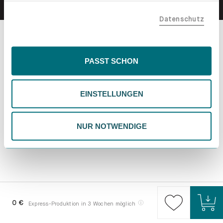
teilen. Bitte beachte, dass deine Daten auch außerhalb
Datenschutz
der EU, beispielsweise in den USA, verarbeitet werden
könnten. Wenn du "Nur Notwendige" wählst, verwenden
wir nur essentielle Cookies, wodurch personalisierte
Inhalte eingeschränkt sein könnten. Wähle
PASST SCHON
"Einstellungen" für eine Überprüfung und Verwaltung
deiner Präferenzen. Du kannst deine Wahl jederzeit
EINSTELLUNGEN
ändern. Weitere Informationen findest du in unserer
Datenschutzrichtlinie.
NUR NOTWENDIGE
0 €
Express-Produktion in 3 Wochen möglich