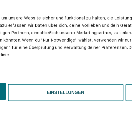
um unsere Website sicher und funktional zu halten, die Leistung
Dazu erfassen wir Daten über dich, deine Vorlieben und dein Gerä
igen Partnern, einschließlich unserer Marketingpartner, zu teile
en könnten. Wenn du "Nur Notwendige" wählst, verwenden wir nur
ungen" für eine Überprüfung und Verwaltung deiner Präferenzen. D
inie.
SOFAS
EINSTELLUNGEN
SCHRÄNKE
SOFAS & SESSEL
F
Lowboards
Alle Sofas