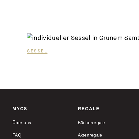
SESSEL
MYCS
REGALE
Über uns
Bücherregale
FAQ
Aktenregale