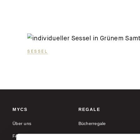
SESSEL
MYCS
REGALE
Über uns
Bücherregale
FAQ
Aktenregale