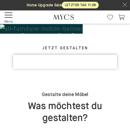
Home Upgrade Sale
LETZTER TAG
11
.
08
Menü
Deine Möbel. Dein
GESTALTE DEIN PERFEKTES MÖBELSTÜCK
Design.
JETZT GESTALTEN
KOLLEKTIONEN ENTDECKEN
Maßgefertigt
Gestalte deine Möbel
Was möchtest du
gestalten?