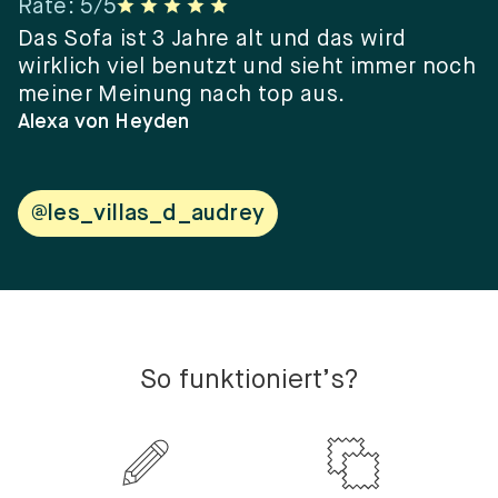
Rate
:
5
/5
R
er
Das Sofa ist 3 Jahre alt und das wird
“
wirklich viel benutzt und sieht immer noch
e
meiner Meinung nach top aus.
e
w
Alexa von Heyden
V
@les_villas_d_audrey
So funktioniert’s?