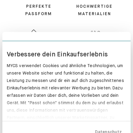
PERFEKTE
HOCHWERTIGE
PASSFORM
MATERIALIEN
KUNDENSERVICE
MONTIERT -
Verbessere dein Einkaufserlebnis
PERFEKT!
MYCS verwendet Cookies und ähnliche Technologien, um
unsere Website sicher und funktional zu halten, die
Leistung zu messen und dir ein auf dich zugeschnittenes
Einkaufserlebnis mit relevanter Werbung zu bieten. Dazu
erfassen wir Daten über dich, deine Vorlieben und dein
100 TAGE
EXPRESS-
Gerät. Mit "Passt schon" stimmst du dem zu und erlaubst
RÜCKGABE
PRODUKTION
uns, diese Informationen mit vertrauenswürdigen
Partnern, einschließlich unserer Marketingpartner, zu
teilen. Bitte beachte, dass deine Daten auch außerhalb
Datenschutz
der EU, beispielsweise in den USA, verarbeitet werden