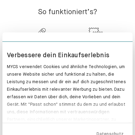
So funktioniert’s?
PERFEKTE
HOCHWERTIGE
Verbessere dein Einkaufserlebnis
PASSFORM
MATERIALIEN
MYCS verwendet Cookies und ähnliche Technologien, um
unsere Website sicher und funktional zu halten, die
Leistung zu messen und dir ein auf dich zugeschnittenes
Einkaufserlebnis mit relevanter Werbung zu bieten. Dazu
erfassen wir Daten über dich, deine Vorlieben und dein
KUNDENSERVICE
MONTIERT -
Gerät. Mit "Passt schon" stimmst du dem zu und erlaubst
PERFEKT!
uns, diese Informationen mit vertrauenswürdigen
Partnern, einschließlich unserer Marketingpartner, zu
teilen. Bitte beachte, dass deine Daten auch außerhalb
Datenschutz
der EU, beispielsweise in den USA, verarbeitet werden