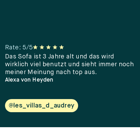
Rate
:
5
/5
R
er
Das Sofa ist 3 Jahre alt und das wird
“
wirklich viel benutzt und sieht immer noch
e
meiner Meinung nach top aus.
e
w
Alexa von Heyden
V
@les_villas_d_audrey