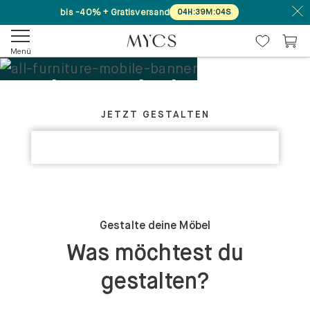
bis -40% + Gratisversand
04
H
:
39
M
:
03
S
Menü
Deine Möbel. Dein
GESTALTE DEIN PERFEKTES MÖBELSTÜCK
Design.
JETZT GESTALTEN
KOLLEKTIONEN ENTDECKEN
Maßgefertigt
Gestalte deine Möbel
Was möchtest du
gestalten?