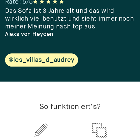
Rate
:
5
/5
R
er
Das Sofa ist 3 Jahre alt und das wird
“
wirklich viel benutzt und sieht immer noch
e
meiner Meinung nach top aus.
e
w
Alexa von Heyden
V
@les_villas_d_audrey
So funktioniert’s?