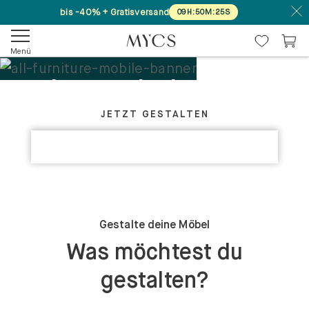
bis -40% + Gratisversand
09
H
:
50
M
:
25
S
Menü
Deine Möbel. Dein
GESTALTE DEIN PERFEKTES MÖBELSTÜCK
Design.
JETZT GESTALTEN
KOLLEKTIONEN ENTDECKEN
Maßgefertigt
Gestalte deine Möbel
Was möchtest du
gestalten?