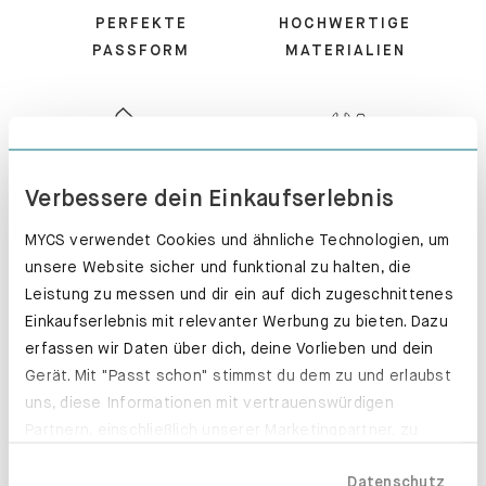
PERFEKTE
HOCHWERTIGE
PASSFORM
MATERIALIEN
KUNDENSERVICE
MONTIERT -
Verbessere dein Einkaufserlebnis
PERFEKT!
MYCS verwendet Cookies und ähnliche Technologien, um
unsere Website sicher und funktional zu halten, die
Leistung zu messen und dir ein auf dich zugeschnittenes
Einkaufserlebnis mit relevanter Werbung zu bieten. Dazu
erfassen wir Daten über dich, deine Vorlieben und dein
100 TAGE
EXPRESS-
Gerät. Mit "Passt schon" stimmst du dem zu und erlaubst
RÜCKGABE
PRODUKTION
uns, diese Informationen mit vertrauenswürdigen
Partnern, einschließlich unserer Marketingpartner, zu
teilen. Bitte beachte, dass deine Daten auch außerhalb
Datenschutz
der EU, beispielsweise in den USA, verarbeitet werden