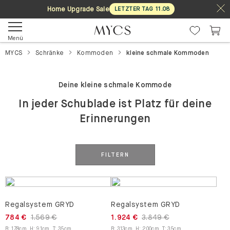
Home Upgrade Sale
LETZTER TAG
11
.
08
Menü
MYCS
Schränke
Kommoden
kleine schmale Kommoden
Deine kleine schmale Kommode
In jeder Schublade ist Platz für deine
Erinnerungen
FILTERN
Regalsystem GRYD
Regalsystem GRYD
784 €
1.569 €
1.924 €
3.849 €
B
:
178
cm
,
H
:
91
cm
,
T
:
35
cm
B
:
313
cm
,
H
:
200
cm
,
T
:
35
cm