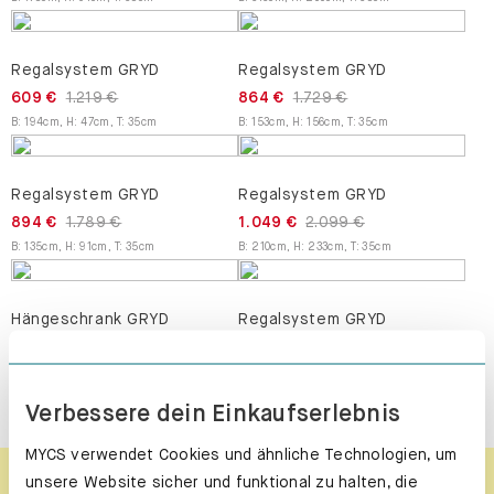
Regalsystem GRYD
Regalsystem GRYD
609 €
1.219 €
864 €
1.729 €
B
:
194
cm
,
H
:
47
cm
,
T
:
35
cm
B
:
153
cm
,
H
:
156
cm
,
T
:
35
cm
Regalsystem GRYD
Regalsystem GRYD
894 €
1.789 €
1.049 €
2.099 €
B
:
135
cm
,
H
:
91
cm
,
T
:
35
cm
B
:
210
cm
,
H
:
233
cm
,
T
:
35
cm
Hängeschrank GRYD
Regalsystem GRYD
444 €
889 €
839 €
1.679 €
B
:
158
cm
,
H
:
41
cm
,
T
:
35
cm
B
:
220
cm
,
H
:
194
cm
,
T
:
35
cm
Verbessere dein Einkaufserlebnis
MYCS verwendet Cookies und ähnliche Technologien, um
unsere Website sicher und funktional zu halten, die