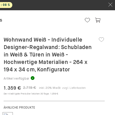
7
S
S
Wohnwand Weiß - Individuelle
Designer-Regalwand: Schubladen
in Weiß & Türen in Weiß -
Hochwertige Materialien - 264 x
194 x 34 cm, Konfigurator
Artikel verfügbar
1.359 €
2.719 €
inkl. 20% MwSt.
zzgl. Lieferkosten
Der niedrigste Preis der letzten 30 Tage:
1.259 €
ÄHNLICHE PRODUKTE