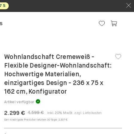
6
S
S
Wohnlandschaft Cremeweiß -
Flexible Designer-Wohnlandschaft:
Hochwertige Materialien,
einzigartiges Design - 236 x 75 x
162 cm, Konfigurator
Artikel verfügbar
2.299 €
4.599 €
inkl. 20% MwSt.
zzgl. Lieferkosten
Der niedrigste Preis der letzten 30 Tage:
2.207 €