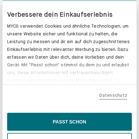
Verbessere dein Einkaufserlebnis
MYCS verwendet Cookies und ähnliche Technologien, um
unsere Website sicher und funktional zu halten, die
Leistung zu messen und dir ein auf dich zugeschnittenes
Einkaufserlebnis mit relevanter Werbung zu bieten. Dazu
erfassen wir Daten über dich, deine Vorlieben und dein
Gerät. Mit "Passt schon" stimmst du dem zu und erlaubst
uns, diese Informationen mit vertrauenswürdigen
Partnern, einschließlich unserer Marketingpartner, zu
teilen. Bitte beachte, dass deine Daten auch außerhalb
Datenschutz
der EU, beispielsweise in den USA, verarbeitet werden
könnten. Wenn du "Nur Notwendige" wählst, verwenden
wir nur essentielle Cookies, wodurch personalisierte
Inhalte eingeschränkt sein könnten. Wähle
PASST SCHON
Schubladenkästen. Stabil mit Stil.
"Einstellungen" für eine Überprüfung und Verwaltung
deiner Präferenzen. Du kannst deine Wahl jederzeit
Erfahre mehr