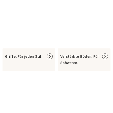
Weitere Optionen für dein GRYD Regal
Griffe. Für jeden Stil.
Verstärkte Böden. Für
Schweres.