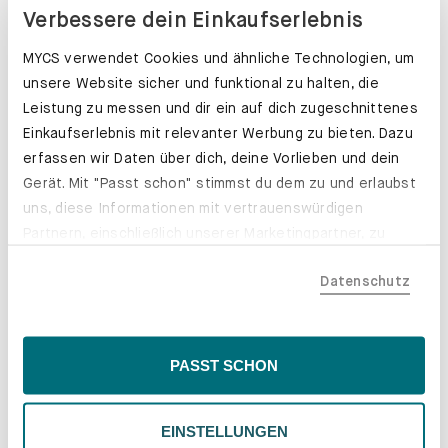
Verbessere dein Einkaufserlebnis
MYCS verwendet Cookies und ähnliche Technologien, um
unsere Website sicher und funktional zu halten, die
Leistung zu messen und dir ein auf dich zugeschnittenes
Einkaufserlebnis mit relevanter Werbung zu bieten. Dazu
erfassen wir Daten über dich, deine Vorlieben und dein
Gerät. Mit "Passt schon" stimmst du dem zu und erlaubst
uns, diese Informationen mit vertrauenswürdigen
Partnern, einschließlich unserer Marketingpartner, zu
teilen. Bitte beachte, dass deine Daten auch außerhalb
Datenschutz
der EU, beispielsweise in den USA, verarbeitet werden
könnten. Wenn du "Nur Notwendige" wählst, verwenden
wir nur essentielle Cookies, wodurch personalisierte
Schubladenkästen. Stabil mit Stil.
Inhalte eingeschränkt sein könnten. Wähle
PASST SCHON
Erfahre mehr
"Einstellungen" für eine Überprüfung und Verwaltung
deiner Präferenzen. Du kannst deine Wahl jederzeit
EINSTELLUNGEN
ändern. Weitere Informationen findest du in unserer