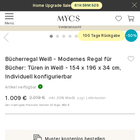
Home Upgrade Sale
61
H
:
59
M
:
52
S
Menü
Vorderansicht
100 Tage Rückgabe
-50%
1
2
3
4
5
6
7
Previous
Nex
Bücherregal Weiß - Modernes Regal für
Bücher: Türen in Weiß - 154 x 196 x 34 cm,
Individuell konfigurierbar
Artikel verfügbar
1.009 €
2.019 €
inkl. 20% MwSt.
zzgl. Lieferkosten
Der niedrigste Preis der letzten 30 Tage:
964 €