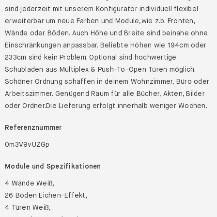
konfigurierbar.Abmessung: Breite 154 x Höhe 196 x Tiefe
34.Material: Melaminveredelung in Weiß.MYCS Bücherregale
sind jederzeit mit unserem Konfigurator individuell flexibel
erweiterbar um neue Farben und Module,wie z.b. Fronten,
Wände oder Böden. Auch Höhe und Breite sind beinahe ohne
Einschränkungen anpassbar. Beliebte Höhen wie 194cm oder
233cm sind kein Problem. Optional sind hochwertige
Schubladen aus Multiplex & Push-To-Open Türen möglich.
Schöner Ordnung schaffen in deinem Wohnzimmer, Büro oder
Arbeitszimmer. Genügend Raum für alle Bücher, Akten, Bilder
oder Ordner.Die Lieferung erfolgt innerhalb weniger Wochen.
Referenznummer
0m3V9vUZGp
Module und Spezifikationen
4 Wände Weiß,
26 Böden Eichen-Effekt,