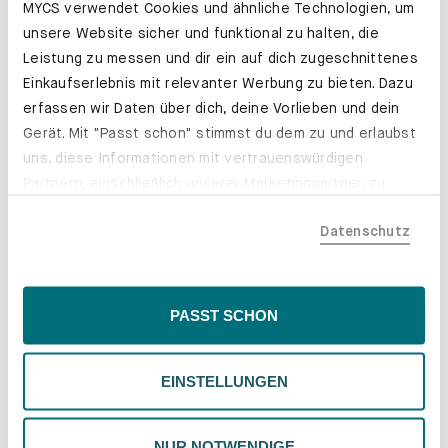
MYCS verwendet Cookies und ähnliche Technologien, um
unsere Website sicher und funktional zu halten, die
Leistung zu messen und dir ein auf dich zugeschnittenes
Einkaufserlebnis mit relevanter Werbung zu bieten. Dazu
erfassen wir Daten über dich, deine Vorlieben und dein
Gerät. Mit "Passt schon" stimmst du dem zu und erlaubst
uns, diese Informationen mit vertrauenswürdigen
Partnern, einschließlich unserer Marketingpartner, zu
teilen. Bitte beachte, dass deine Daten auch außerhalb
Datenschutz
der EU, beispielsweise in den USA, verarbeitet werden
Schubladenkästen. Stabil mit Stil.
könnten. Wenn du "Nur Notwendige" wählst, verwenden
Erfahre mehr
wir nur essentielle Cookies, wodurch personalisierte
Inhalte eingeschränkt sein könnten. Wähle
PASST SCHON
"Einstellungen" für eine Überprüfung und Verwaltung
deiner Präferenzen. Du kannst deine Wahl jederzeit
EINSTELLUNGEN
ändern. Weitere Informationen findest du in unserer
Datenschutzrichtlinie.
NUR NOTWENDIGE