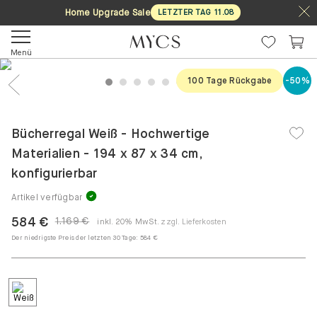
Home Upgrade Sale
LETZTER TAG
11
.
08
Menü
100 Tage Rückgabe
-50%
1
2
3
4
5
6
7
8
Previous
Nex
Bücherregal Weiß - Hochwertige
Materialien - 194 x 87 x 34 cm,
konfigurierbar
Artikel verfügbar
584 €
1.169 €
inkl. 20% MwSt.
zzgl. Lieferkosten
Der niedrigste Preis der letzten 30 Tage:
584 €