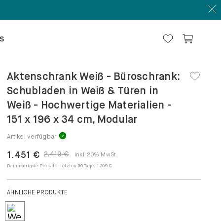
S
Aktenschrank Weiß - Büroschrank:
Schubladen in Weiß & Türen in
Weiß - Hochwertige Materialien -
151 x 196 x 34 cm, Modular
Artikel verfügbar
1.451 €
2.419 €
inkl. 20% MwSt.
Der niedrigste Preis der letzten 30 Tage:
1.209 €
KONFIGURIEREN