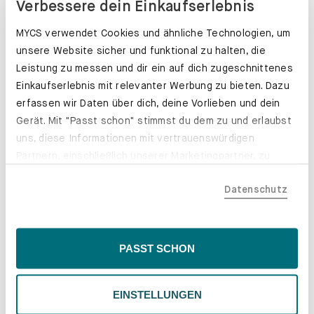
Verbessere dein Einkaufserlebnis
MYCS verwendet Cookies und ähnliche Technologien, um
unsere Website sicher und funktional zu halten, die
Leistung zu messen und dir ein auf dich zugeschnittenes
Einkaufserlebnis mit relevanter Werbung zu bieten. Dazu
erfassen wir Daten über dich, deine Vorlieben und dein
Gerät. Mit "Passt schon" stimmst du dem zu und erlaubst
uns, diese Informationen mit vertrauenswürdigen
Partnern, einschließlich unserer Marketingpartner, zu
teilen. Bitte beachte, dass deine Daten auch außerhalb
Datenschutz
der EU, beispielsweise in den USA, verarbeitet werden
könnten. Wenn du "Nur Notwendige" wählst, verwenden
wir nur essentielle Cookies, wodurch personalisierte
Schubladenkästen. Stabil mit Stil.
Inhalte eingeschränkt sein könnten. Wähle
PASST SCHON
Erfahre mehr
"Einstellungen" für eine Überprüfung und Verwaltung
deiner Präferenzen. Du kannst deine Wahl jederzeit
EINSTELLUNGEN
ändern. Weitere Informationen findest du in unserer
Datenschutzrichtlinie.