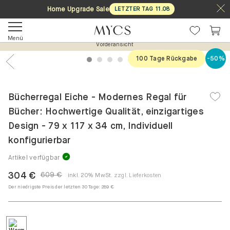
Home Upgrade Sale
LETZTER TAG
11
.
08
Menü
Vorderansicht
100 Tage Rückgabe
-50%
1
2
3
4
5
6
Previous
Nex
Bücherregal Eiche - Modernes Regal für
Bücher: Hochwertige Qualität, einzigartiges
Design - 79 x 117 x 34 cm, Individuell
konfigurierbar
Artikel verfügbar
304 €
609 €
inkl. 20% MwSt.
zzgl. Lieferkosten
Der niedrigste Preis der letzten 30 Tage:
289 €