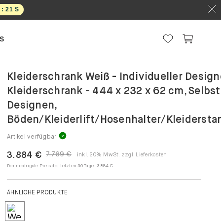
 :
20
S
S
Kleiderschrank Weiß - Individueller Design
Kleiderschrank - 444 x 232 x 62 cm, Selbst
Designen,
Böden/Kleiderlift/Hosenhalter/Kleidersta
Artikel verfügbar
3.884 €
7.769 €
inkl. 20% MwSt.
zzgl. Lieferkosten
Der niedrigste Preis der letzten 30 Tage:
3.884 €
ÄHNLICHE PRODUKTE