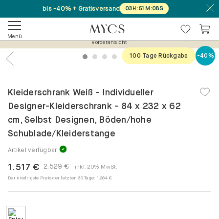
bis -40% + Gratisversand
03
H
:
51
M
:
08
S
Menü
Vorderansicht
100 Tage Rückgabe
-40%
1
2
3
4
5
6
Previous
Nex
Kleiderschrank Weiß - Individueller
Designer-Kleiderschrank - 84 x 232 x 62
cm, Selbst Designen, Böden/hohe
Schublade/Kleiderstange
Artikel verfügbar
1.517 €
2.529 €
inkl. 20% MwSt.
Der niedrigste Preis der letzten 30 Tage:
1.264 €