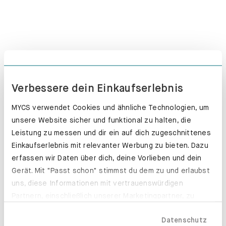
Verbessere dein Einkaufserlebnis
MYCS verwendet Cookies und ähnliche Technologien, um
unsere Website sicher und funktional zu halten, die
Leistung zu messen und dir ein auf dich zugeschnittenes
Einkaufserlebnis mit relevanter Werbung zu bieten. Dazu
erfassen wir Daten über dich, deine Vorlieben und dein
Hosenhalter. Deine Hosen halten länger.
Gerät. Mit "Passt schon" stimmst du dem zu und erlaubst
Erfahre mehr
uns, diese Informationen mit vertrauenswürdigen
Partnern, einschließlich unserer Marketingpartner, zu
teilen. Bitte beachte, dass deine Daten auch außerhalb
Datenschutz
der EU, beispielsweise in den USA, verarbeitet werden