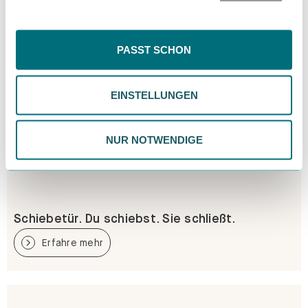
könnten. Wenn du "Nur Notwendige" wählst, verwenden
wir nur essentielle Cookies, wodurch personalisierte
Inhalte eingeschränkt sein könnten. Wähle
PASST SCHON
"Einstellungen" für eine Überprüfung und Verwaltung
deiner Präferenzen. Du kannst deine Wahl jederzeit
EINSTELLUNGEN
ändern. Weitere Informationen findest du in unserer
Datenschutzrichtlinie.
NUR NOTWENDIGE
Schiebetür. Du schiebst. Sie schließt.
Erfahre mehr