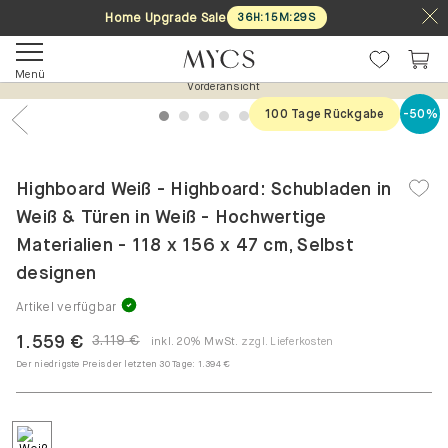
Home Upgrade Sale
36
H
:
15
M
:
28
S
Menü
Vorderansicht
100 Tage Rückgabe
-50%
1
2
3
4
5
6
7
Previous
Nex
Highboard Weiß - Highboard: Schubladen in
Weiß & Türen in Weiß - Hochwertige
Materialien - 118 x 156 x 47 cm, Selbst
designen
Artikel verfügbar
1.559 €
3.119 €
inkl. 20% MwSt.
zzgl. Lieferkosten
Der niedrigste Preis der letzten 30 Tage:
1.394 €