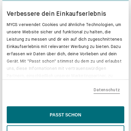
Verbessere dein Einkaufserlebnis
MYCS verwendet Cookies und ähnliche Technologien, um
unsere Website sicher und funktional zu halten, die
Leistung zu messen und dir ein auf dich zugeschnittenes
Einkaufserlebnis mit relevanter Werbung zu bieten. Dazu
erfassen wir Daten über dich, deine Vorlieben und dein
Gerät. Mit "Passt schon" stimmst du dem zu und erlaubst
uns, diese Informationen mit vertrauenswürdigen
Partnern, einschließlich unserer Marketingpartner, zu
teilen. Bitte beachte, dass deine Daten auch außerhalb
Datenschutz
der EU, beispielsweise in den USA, verarbeitet werden
könnten. Wenn du "Nur Notwendige" wählst, verwenden
wir nur essentielle Cookies, wodurch personalisierte
Inhalte eingeschränkt sein könnten. Wähle
PASST SCHON
Schubladenkästen. Stabil mit Stil.
"Einstellungen" für eine Überprüfung und Verwaltung
deiner Präferenzen. Du kannst deine Wahl jederzeit
Erfahre mehr