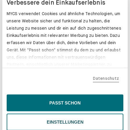
Verbessere dein Einkaufserlebnis
MYCS verwendet Cookies und ähnliche Technologien, um
unsere Website sicher und funktional zu halten, die
Leistung zu messen und dir ein auf dich zugeschnittenes
Einkaufserlebnis mit relevanter Werbung zu bieten. Dazu
erfassen wir Daten über dich, deine Vorlieben und dein
Gerät. Mit "Passt schon" stimmst du dem zu und erlaubst
uns, diese Informationen mit vertrauenswürdigen
Partnern, einschließlich unserer Marketingpartner, zu
teilen. Bitte beachte, dass deine Daten auch außerhalb
Datenschutz
der EU, beispielsweise in den USA, verarbeitet werden
könnten. Wenn du "Nur Notwendige" wählst, verwenden
wir nur essentielle Cookies, wodurch personalisierte
Schubladenkästen. Stabil mit Stil.
Inhalte eingeschränkt sein könnten. Wähle
PASST SCHON
Erfahre mehr
"Einstellungen" für eine Überprüfung und Verwaltung
deiner Präferenzen. Du kannst deine Wahl jederzeit
EINSTELLUNGEN
ändern. Weitere Informationen findest du in unserer
Datenschutzrichtlinie.