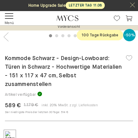
Home Upgrade Sale
LETZTER TAG
11
.
08
Menü
Vorderansicht
100 Tage Rückgabe
-50%
1
2
3
4
5
6
7
Previous
Nex
Kommode Schwarz - Design-Lowboard:
Türen in Schwarz - Hochwertige Materialien
- 151 x 117 x 47 cm, Selbst
zusammenstellen
Artikel verfügbar
589 €
1.179 €
inkl. 20% MwSt.
zzgl. Lieferkosten
Der niedrigste Preis der letzten 30 Tage:
514 €