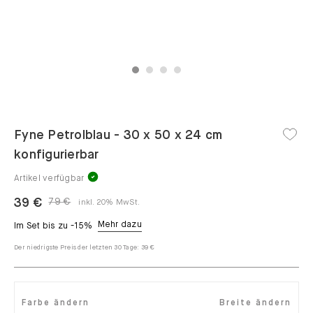
1
2
3
4
Fyne Petrolblau - 30 x 50 x 24 cm
konfigurierbar
Artikel verfügbar
39 €
79 €
inkl. 20% MwSt.
Mehr dazu
Im Set bis zu -15%
Der niedrigste Preis der letzten 30 Tage:
39 €
Farbe ändern
Breite ändern