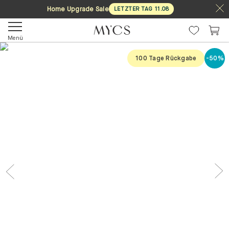
Home Upgrade Sale
LETZTER TAG
11
.
08
Menü
100 Tage Rückgabe
-50%
Previous
Nex