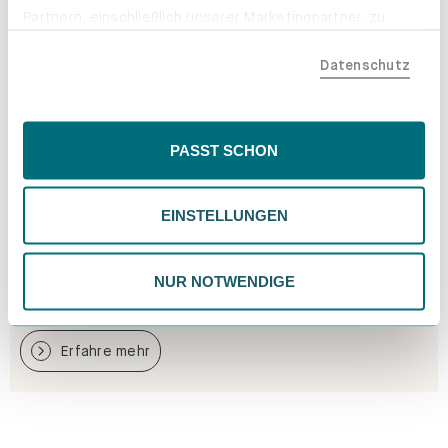
Partnern, einschließlich unserer Marketingpartner, zu
teilen. Bitte beachte, dass deine Daten auch außerhalb
Datenschutz
der EU, beispielsweise in den USA, verarbeitet werden
könnten. Wenn du "Nur Notwendige" wählst, verwenden
wir nur essentielle Cookies, wodurch personalisierte
Inhalte eingeschränkt sein könnten. Wähle
PASST SCHON
"Einstellungen" für eine Überprüfung und Verwaltung
deiner Präferenzen. Du kannst deine Wahl jederzeit
EINSTELLUNGEN
ändern. Weitere Informationen findest du in unserer
Datenschutzrichtlinie.
NUR NOTWENDIGE
Materialproben. Gratis nach Hause.
Erfahre mehr