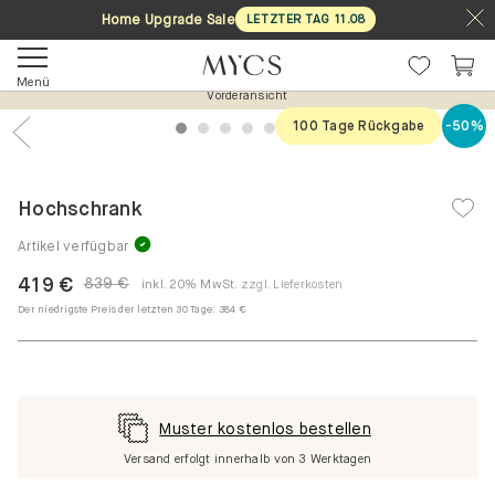
Home Upgrade Sale
LETZTER TAG
11
.
08
Menü
Vorderansicht
100 Tage Rückgabe
-50%
1
2
3
4
5
6
7
Previous
Nex
Hochschrank
Artikel verfügbar
419 €
839 €
inkl. 20% MwSt.
zzgl. Lieferkosten
Der niedrigste Preis der letzten 30 Tage:
384 €
Muster kostenlos bestellen