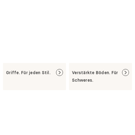
Weitere Optionen für dein GRYD Regal
Griffe. Für jeden Stil.
Verstärkte Böden. Für
Schweres.