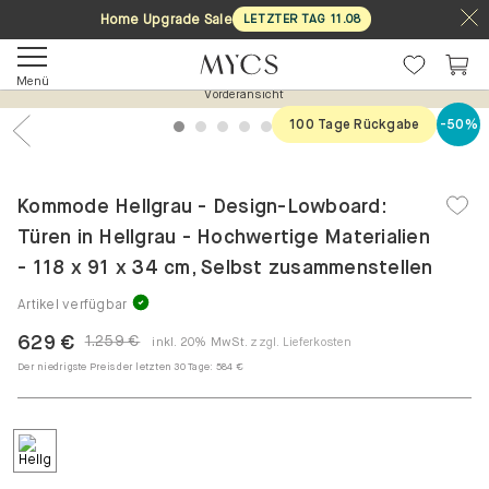
Home Upgrade Sale
LETZTER TAG
11
.
08
Menü
Vorderansicht
100 Tage Rückgabe
-50%
1
2
3
4
5
6
7
Previous
Nex
Kommode Hellgrau - Design-Lowboard:
Türen in Hellgrau - Hochwertige Materialien
- 118 x 91 x 34 cm, Selbst zusammenstellen
Artikel verfügbar
629 €
1.259 €
inkl. 20% MwSt.
zzgl. Lieferkosten
Der niedrigste Preis der letzten 30 Tage:
584 €