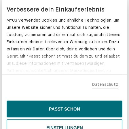
Verbessere dein Einkaufserlebnis
MYCS verwendet Cookies und ähnliche Technologien, um
unsere Website sicher und funktional zu halten, die
Leistung zu messen und dir ein auf dich zugeschnittenes
Einkaufserlebnis mit relevanter Werbung zu bieten. Dazu
erfassen wir Daten über dich, deine Vorlieben und dein
Gerät. Mit "Passt schon" stimmst du dem zu und erlaubst
uns, diese Informationen mit vertrauenswürdigen
Partnern, einschließlich unserer Marketingpartner, zu
teilen. Bitte beachte, dass deine Daten auch außerhalb
Datenschutz
der EU, beispielsweise in den USA, verarbeitet werden
könnten. Wenn du "Nur Notwendige" wählst, verwenden
wir nur essentielle Cookies, wodurch personalisierte
Inhalte eingeschränkt sein könnten. Wähle
Schubladenkästen. Stabil mit Stil.
PASST SCHON
"Einstellungen" für eine Überprüfung und Verwaltung
Erfahre mehr
deiner Präferenzen. Du kannst deine Wahl jederzeit
EINSTELLUNGEN
ändern. Weitere Informationen findest du in unserer