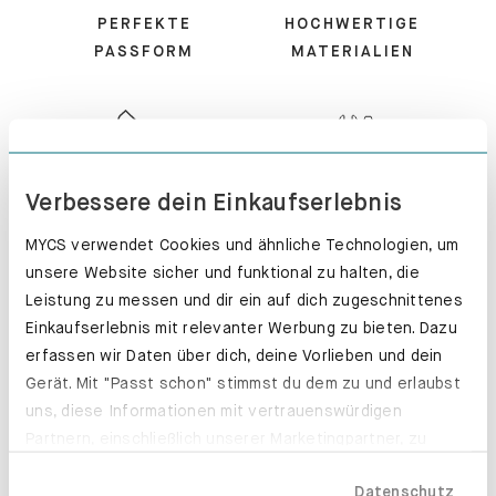
So funktioniert’s?
PERFEKTE
HOCHWERTIGE
PASSFORM
MATERIALIEN
Verbessere dein Einkaufserlebnis
MYCS verwendet Cookies und ähnliche Technologien, um
unsere Website sicher und funktional zu halten, die
Leistung zu messen und dir ein auf dich zugeschnittenes
Einkaufserlebnis mit relevanter Werbung zu bieten. Dazu
KUNDENSERVICE
MONTIERT -
erfassen wir Daten über dich, deine Vorlieben und dein
PERFEKT!
Gerät. Mit "Passt schon" stimmst du dem zu und erlaubst
uns, diese Informationen mit vertrauenswürdigen
Partnern, einschließlich unserer Marketingpartner, zu
teilen. Bitte beachte, dass deine Daten auch außerhalb
Datenschutz
der EU, beispielsweise in den USA, verarbeitet werden