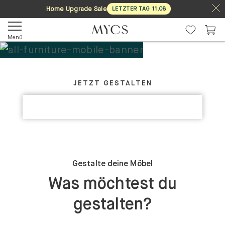
Home Upgrade Sale
LETZTER TAG
11
.
08
Menü
Deine Möbel. Dein
GESTALTE DEIN PERFEKTES MÖBELSTÜCK
Design.
JETZT GESTALTEN
KOLLEKTIONEN ENTDECKEN
Maßgefertigt
Gestalte deine Möbel
Was möchtest du
gestalten?