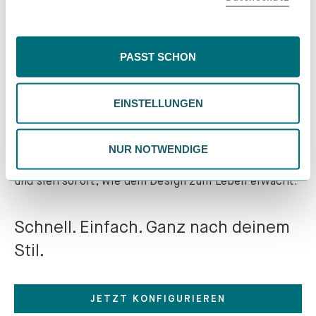
100 TAGE
EXPRESS-
könnten. Wenn du "Nur Notwendige" wählst, verwenden
RÜCKGABE
PRODUKTION
wir nur essentielle Cookies, wodurch personalisierte
Inhalte eingeschränkt sein könnten. Wähle
PASST SCHON
"Einstellungen" für eine Überprüfung und Verwaltung
deiner Präferenzen. Du kannst deine Wahl jederzeit
EINSTELLUNGEN
ändern. Weitere Informationen findest du in unserer
Datenschutzrichtlinie.
NUR NOTWENDIGE
Gestalte dein perfektes
Möbelstück
in wenigen Minuten!
Mit unserem intuitiven Konfigurator war es noch nie
so einfach, Möbel zu gestalten, die perfekt zu
deinem Raum und deinem Stil passen. Wähle die
exakten Maße, Materialien, Farben und Oberflächen -
und sieh sofort, wie dein Design zum Leben erwacht.
Schnell. Einfach. Ganz nach deinem