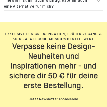
Wie sende ich einen Artikel zurück?
Kann ich meine Bestellung stornieren oder ein
Möbelstück zurückgeben?
Ich finde die Lederoptik schön, aber das
Tierwohl ist mir auch wichtig. Habt ihr auch
eine Alternative für mich?
EXKLUSIVE DESIGN-INSPIRATION, FRÜHER ZUGANG &
50 € RABATTCODE AB 800 € BESTELLWERT
Verpasse keine Design-
Neuheiten und
Inspirationen mehr - und
sichere dir 50 € für deine