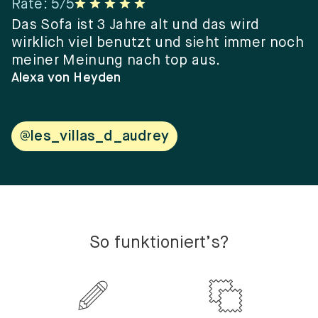
Rate
:
5
/5
R
er
Das Sofa ist 3 Jahre alt und das wird
“
wirklich viel benutzt und sieht immer noch
e
meiner Meinung nach top aus.
e
w
Alexa von Heyden
V
@les_villas_d_audrey