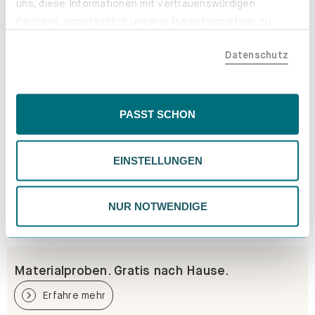
uns, diese Informationen mit vertrauenswürdigen
Partnern, einschließlich unserer Marketingpartner, zu
teilen. Bitte beachte, dass deine Daten auch außerhalb
Datenschutz
der EU, beispielsweise in den USA, verarbeitet werden
könnten. Wenn du "Nur Notwendige" wählst, verwenden
wir nur essentielle Cookies, wodurch personalisierte
Inhalte eingeschränkt sein könnten. Wähle
PASST SCHON
"Einstellungen" für eine Überprüfung und Verwaltung
deiner Präferenzen. Du kannst deine Wahl jederzeit
EINSTELLUNGEN
ändern. Weitere Informationen findest du in unserer
Datenschutzrichtlinie.
NUR NOTWENDIGE
Materialproben. Gratis nach Hause.
Erfahre mehr