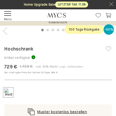
Home Upgrade Sale
LETZTER TAG
11
.
08
Menü
Vorderansicht
100 Tage Rückgabe
-50%
1
2
3
4
5
6
7
Previous
Nex
Hochschrank
Artikel verfügbar
729 €
1.459 €
inkl. 20% MwSt.
zzgl. Lieferkosten
Der niedrigste Preis der letzten 30 Tage:
664 €
Muster kostenlos bestellen