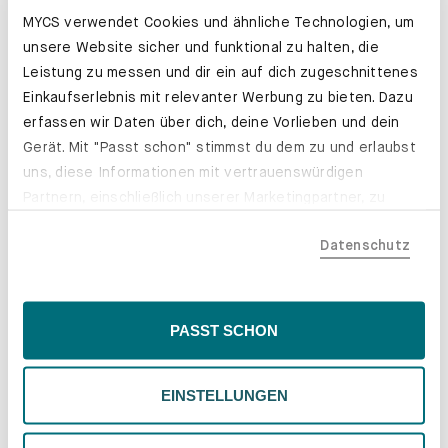
MYCS verwendet Cookies und ähnliche Technologien, um
unsere Website sicher und funktional zu halten, die
Leistung zu messen und dir ein auf dich zugeschnittenes
Einkaufserlebnis mit relevanter Werbung zu bieten. Dazu
erfassen wir Daten über dich, deine Vorlieben und dein
Gerät. Mit "Passt schon" stimmst du dem zu und erlaubst
uns, diese Informationen mit vertrauenswürdigen
Partnern, einschließlich unserer Marketingpartner, zu
teilen. Bitte beachte, dass deine Daten auch außerhalb
Datenschutz
der EU, beispielsweise in den USA, verarbeitet werden
könnten. Wenn du "Nur Notwendige" wählst, verwenden
wir nur essentielle Cookies, wodurch personalisierte
Inhalte eingeschränkt sein könnten. Wähle
PASST SCHON
"Einstellungen" für eine Überprüfung und Verwaltung
Farben und Stoffe. Genau deine.
deiner Präferenzen. Du kannst deine Wahl jederzeit
Erfahre mehr
EINSTELLUNGEN
ändern. Weitere Informationen findest du in unserer
Datenschutzrichtlinie.