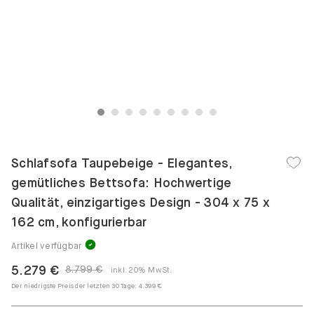
1
2
3
4
5
6
7
8
9
Schlafsofa Taupebeige - Elegantes,
gemütliches Bettsofa: Hochwertige
Qualität, einzigartiges Design - 304 x 75 x
162 cm, konfigurierbar
Artikel verfügbar
5.279 €
8.799 €
inkl. 20% MwSt.
Der niedrigste Preis der letzten 30 Tage:
4.399 €