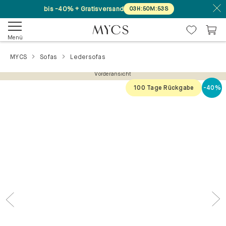
bis -40% + Gratisversand
03
H
:
50
M
:
52
S
Menü
MYCS
Sofas
Ledersofas
Vorderansicht
100 Tage Rückgabe
-40%
Previous
Nex