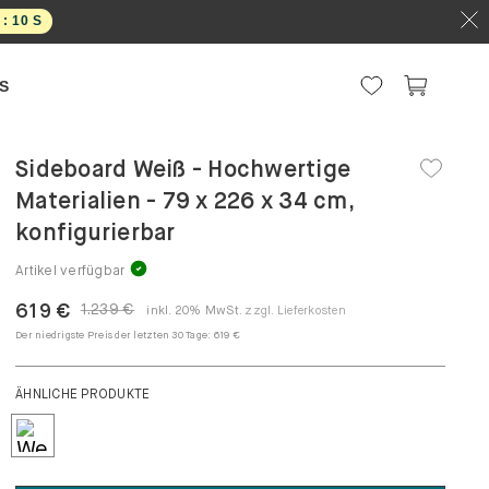
 :
09
S
S
Sideboard Weiß - Hochwertige
Materialien - 79 x 226 x 34 cm,
konfigurierbar
Artikel verfügbar
619 €
1.239 €
inkl. 20% MwSt.
zzgl. Lieferkosten
Der niedrigste Preis der letzten 30 Tage:
619 €
ÄHNLICHE PRODUKTE