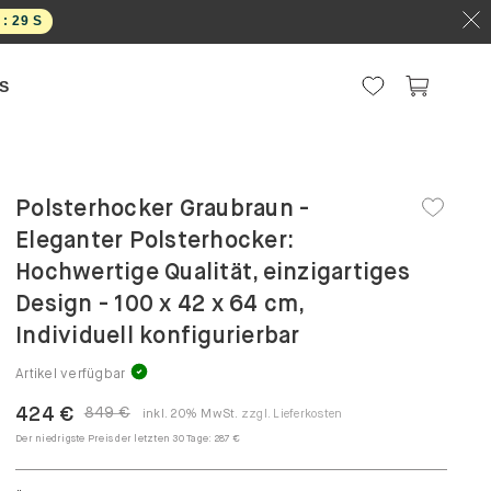
 :
28
S
S
Polsterhocker Graubraun -
Eleganter Polsterhocker:
Hochwertige Qualität, einzigartiges
Design - 100 x 42 x 64 cm,
Individuell konfigurierbar
Artikel verfügbar
424 €
849 €
inkl. 20% MwSt.
zzgl. Lieferkosten
Der niedrigste Preis der letzten 30 Tage:
287 €