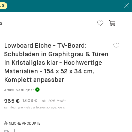
0
S
S
Lowboard Eiche - TV-Board:
Schubladen in Graphitgrau & Türen
in Kristallglas klar - Hochwertige
Materialien - 154 x 52 x 34 cm,
Komplett anpassbar
Artikel verfügbar
965 €
1.609 €
inkl. 20% MwSt.
Der niedrigste Preis der letzten 30 Tage:
739 €