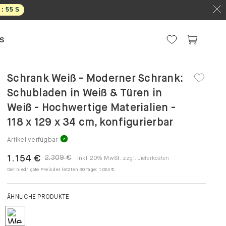
 :
54
S
S
Schrank Weiß - Moderner Schrank:
Schubladen in Weiß & Türen in
Weiß - Hochwertige Materialien -
118 x 129 x 34 cm, konfigurierbar
Artikel verfügbar
1.154 €
2.309 €
inkl. 20% MwSt.
zzgl. Lieferkosten
Der niedrigste Preis der letzten 30 Tage:
1.024 €
ÄHNLICHE PRODUKTE