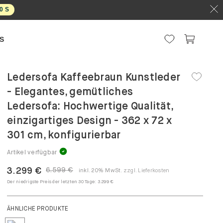
9
S
S
Ledersofa Kaffeebraun Kunstleder
- Elegantes, gemütliches
Ledersofa: Hochwertige Qualität,
einzigartiges Design - 362 x 72 x
301 cm, konfigurierbar
Artikel verfügbar
3.299 €
6.599 €
inkl. 20% MwSt.
zzgl. Lieferkosten
Der niedrigste Preis der letzten 30 Tage:
3.299 €