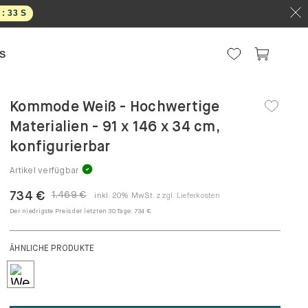
 :
32
S
S
Kommode Weiß - Hochwertige
Materialien - 91 x 146 x 34 cm,
konfigurierbar
Artikel verfügbar
734 €
1.469 €
inkl. 20% MwSt.
zzgl. Lieferkosten
Der niedrigste Preis der letzten 30 Tage:
734 €
ÄHNLICHE PRODUKTE