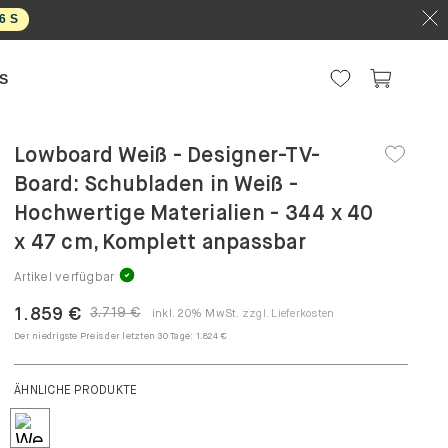
5
S
S
Lowboard Weiß - Designer-TV-
Board: Schubladen in Weiß -
Hochwertige Materialien - 344 x 40
x 47 cm, Komplett anpassbar
Artikel verfügbar
1.859 €
3.719 €
inkl. 20% MwSt.
zzgl. Lieferkosten
Der niedrigste Preis der letzten 30 Tage:
1.824 €
ÄHNLICHE PRODUKTE