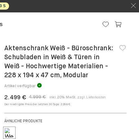
2
S
S
Aktenschrank Weiß - Büroschrank:
Schubladen in Weiß & Türen in
Weiß - Hochwertige Materialien -
228 x 194 x 47 cm, Modular
Artikel verfügbar
2.499 €
4.999 €
inkl. 20% MwSt.
zzgl. Lieferkosten
Der niedrigste Preis der letzten 30 Tage:
2.289 €
ÄHNLICHE PRODUKTE