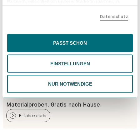
Partnern, einschließlich unserer Marketingpartner, zu
teilen. Bitte beachte, dass deine Daten auch außerhalb
Datenschutz
der EU, beispielsweise in den USA, verarbeitet werden
könnten. Wenn du "Nur Notwendige" wählst, verwenden
wir nur essentielle Cookies, wodurch personalisierte
Inhalte eingeschränkt sein könnten. Wähle
PASST SCHON
"Einstellungen" für eine Überprüfung und Verwaltung
deiner Präferenzen. Du kannst deine Wahl jederzeit
EINSTELLUNGEN
ändern. Weitere Informationen findest du in unserer
Datenschutzrichtlinie.
NUR NOTWENDIGE
Materialproben. Gratis nach Hause.
Erfahre mehr