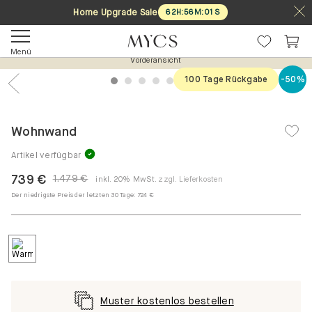
Home Upgrade Sale
62
H
:
56
M
:
01
S
Menü
Vorderansicht
100 Tage Rückgabe
-50%
1
2
3
4
5
6
7
Previous
Nex
Wohnwand
Artikel verfügbar
739 €
1.479 €
inkl. 20% MwSt.
zzgl. Lieferkosten
Der niedrigste Preis der letzten 30 Tage:
724 €
Muster kostenlos bestellen