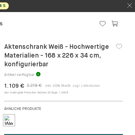
5
S
S
Aktenschrank Weiß - Hochwertige
Materialien - 168 x 226 x 34 cm,
konfigurierbar
Artikel verfügbar
1.109 €
2.219 €
inkl. 20% MwSt.
zzgl. Lieferkosten
Der niedrigste Preis der letzten 30 Tage:
1.109 €
ÄHNLICHE PRODUKTE