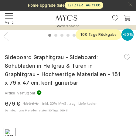
Home Upgrade Sale
LETZTER TAG
11
.
08
Menü
Vorderansicht
100 Tage Rückgabe
-50%
1
2
3
4
5
6
7
Previous
Nex
Sideboard Graphitgrau - Sideboard:
Schubladen in Hellgrau & Türen in
Graphitgrau - Hochwertige Materialien - 151
x 79 x 47 cm, konfigurierbar
Artikel verfügbar
679 €
1.359 €
inkl. 20% MwSt.
zzgl. Lieferkosten
Der niedrigste Preis der letzten 30 Tage:
599 €