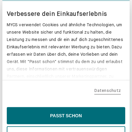
Verbessere dein Einkaufserlebnis
MYCS verwendet Cookies und ähnliche Technologien, um
unsere Website sicher und funktional zu halten, die
Leistung zu messen und dir ein auf dich zugeschnittenes
Einkaufserlebnis mit relevanter Werbung zu bieten. Dazu
erfassen wir Daten über dich, deine Vorlieben und dein
Gerät. Mit "Passt schon" stimmst du dem zu und erlaubst
uns, diese Informationen mit vertrauenswürdigen
Partnern, einschließlich unserer Marketingpartner, zu
teilen. Bitte beachte, dass deine Daten auch außerhalb
Datenschutz
der EU, beispielsweise in den USA, verarbeitet werden
könnten. Wenn du "Nur Notwendige" wählst, verwenden
wir nur essentielle Cookies, wodurch personalisierte
Inhalte eingeschränkt sein könnten. Wähle
PASST SCHON
Schubladenkästen. Stabil mit Stil.
"Einstellungen" für eine Überprüfung und Verwaltung
deiner Präferenzen. Du kannst deine Wahl jederzeit
Erfahre mehr