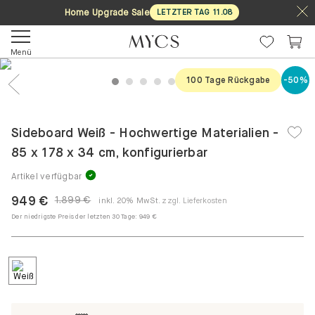
Home Upgrade Sale
LETZTER TAG
11
.
08
Menü
100 Tage Rückgabe
-50%
1
2
3
4
5
6
7
Previous
Nex
Sideboard Weiß - Hochwertige Materialien -
85 x 178 x 34 cm, konfigurierbar
Artikel verfügbar
949 €
1.899 €
inkl. 20% MwSt.
zzgl. Lieferkosten
Der niedrigste Preis der letzten 30 Tage:
949 €