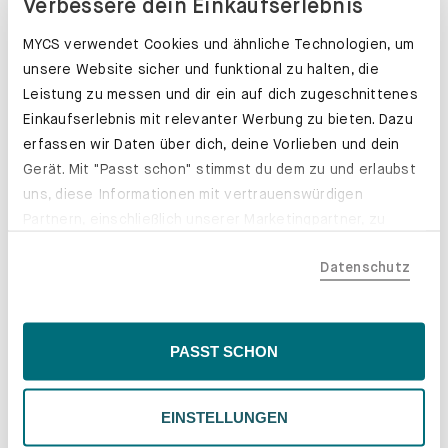
Verbessere dein Einkaufserlebnis
MYCS verwendet Cookies und ähnliche Technologien, um
unsere Website sicher und funktional zu halten, die
Leistung zu messen und dir ein auf dich zugeschnittenes
Einkaufserlebnis mit relevanter Werbung zu bieten. Dazu
erfassen wir Daten über dich, deine Vorlieben und dein
Gerät. Mit "Passt schon" stimmst du dem zu und erlaubst
uns, diese Informationen mit vertrauenswürdigen
Partnern, einschließlich unserer Marketingpartner, zu
teilen. Bitte beachte, dass deine Daten auch außerhalb
Datenschutz
der EU, beispielsweise in den USA, verarbeitet werden
könnten. Wenn du "Nur Notwendige" wählst, verwenden
Schubladenkästen. Stabil mit Stil.
wir nur essentielle Cookies, wodurch personalisierte
Inhalte eingeschränkt sein könnten. Wähle
PASST SCHON
Erfahre mehr
"Einstellungen" für eine Überprüfung und Verwaltung
deiner Präferenzen. Du kannst deine Wahl jederzeit
EINSTELLUNGEN
ändern. Weitere Informationen findest du in unserer
Datenschutzrichtlinie.