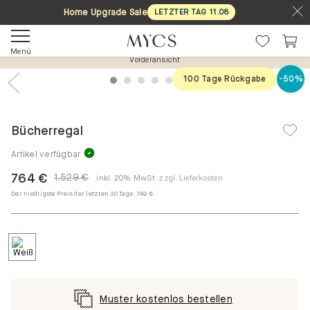
Home Upgrade Sale
LETZTER TAG
11
.
08
Menü
Vorderansicht
100 Tage Rückgabe
-50%
1
2
3
4
5
6
7
Previous
Nex
Bücherregal
Artikel verfügbar
764 €
1.529 €
inkl. 20% MwSt.
zzgl. Lieferkosten
Der niedrigste Preis der letzten 30 Tage:
749 €
Muster kostenlos bestellen