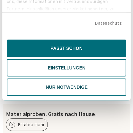
uns, diese Informationen mit vertrauenswürdigen
Partnern, einschließlich unserer Marketingpartner, zu
teilen. Bitte beachte, dass deine Daten auch außerhalb
Datenschutz
der EU, beispielsweise in den USA, verarbeitet werden
könnten. Wenn du "Nur Notwendige" wählst, verwenden
wir nur essentielle Cookies, wodurch personalisierte
Inhalte eingeschränkt sein könnten. Wähle
PASST SCHON
"Einstellungen" für eine Überprüfung und Verwaltung
deiner Präferenzen. Du kannst deine Wahl jederzeit
EINSTELLUNGEN
ändern. Weitere Informationen findest du in unserer
Datenschutzrichtlinie.
NUR NOTWENDIGE
Materialproben. Gratis nach Hause.
Erfahre mehr