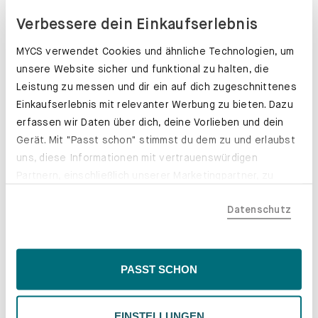
Verbessere dein Einkaufserlebnis
MYCS verwendet Cookies und ähnliche Technologien, um
unsere Website sicher und funktional zu halten, die
Leistung zu messen und dir ein auf dich zugeschnittenes
Einkaufserlebnis mit relevanter Werbung zu bieten. Dazu
erfassen wir Daten über dich, deine Vorlieben und dein
Gerät. Mit "Passt schon" stimmst du dem zu und erlaubst
uns, diese Informationen mit vertrauenswürdigen
Partnern, einschließlich unserer Marketingpartner, zu
teilen. Bitte beachte, dass deine Daten auch außerhalb
Datenschutz
der EU, beispielsweise in den USA, verarbeitet werden
könnten. Wenn du "Nur Notwendige" wählst, verwenden
wir nur essentielle Cookies, wodurch personalisierte
Inhalte eingeschränkt sein könnten. Wähle
Schubladenkästen. Stabil mit Stil.
PASST SCHON
"Einstellungen" für eine Überprüfung und Verwaltung
Erfahre mehr
deiner Präferenzen. Du kannst deine Wahl jederzeit
EINSTELLUNGEN
ändern. Weitere Informationen findest du in unserer